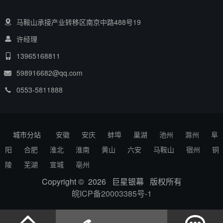
马鞍山承接产业转移区南京中路488号19
许经理
13965168811
598916682@qq.com
0553-5811888
城市分站
安徽
安庆
蚌埠
巢湖
池州
滁州
阜
阳
合肥
淮北
淮南
黄山
六安
马鞍山
宿州
铜
陵
芜湖
宣城
亳州
Copyright © 2026 巨星银幕 版权所有
皖ICP备20003385号-1